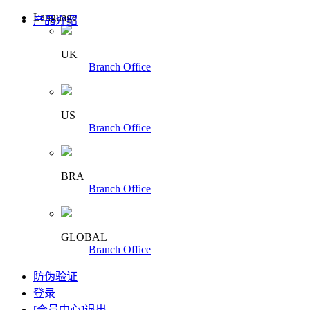
Language
产品介绍
UK
Branch Office
US
Branch Office
BRA
Branch Office
GLOBAL
Branch Office
防伪验证
登录
[会员中心]
退出