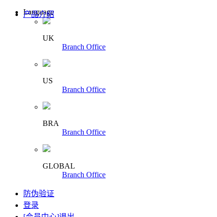
Language
产品介绍
UK
Branch Office
US
Branch Office
BRA
Branch Office
GLOBAL
Branch Office
防伪验证
登录
[会员中心]
退出