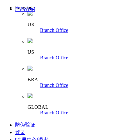
Language
产品介绍
UK
Branch Office
US
Branch Office
BRA
Branch Office
GLOBAL
Branch Office
防伪验证
登录
[会员中心]
退出