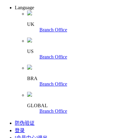
Language
UK
Branch Office
US
Branch Office
BRA
Branch Office
GLOBAL
Branch Office
防伪验证
登录
[会员中心]
退出