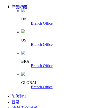
Language
产品介绍
UK
Branch Office
US
Branch Office
BRA
Branch Office
GLOBAL
Branch Office
防伪验证
登录
[会员中心]
退出