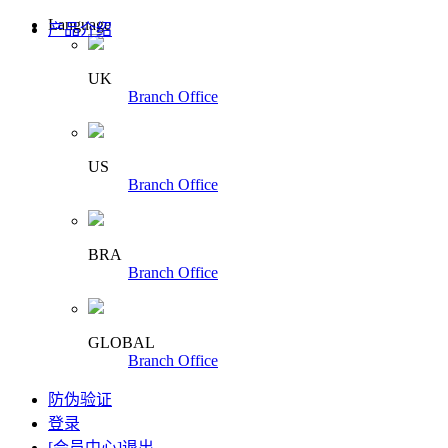
Language
产品介绍
UK
Branch Office
US
Branch Office
BRA
Branch Office
GLOBAL
Branch Office
防伪验证
登录
[会员中心]
退出