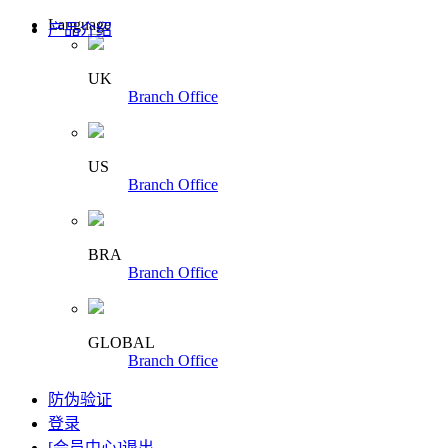
Language
产品介绍
UK
Branch Office
US
Branch Office
BRA
Branch Office
GLOBAL
Branch Office
防伪验证
登录
[会员中心]
退出