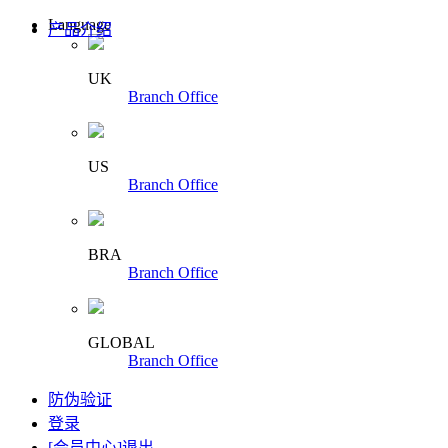
Language
产品介绍
UK
Branch Office
US
Branch Office
BRA
Branch Office
GLOBAL
Branch Office
防伪验证
登录
[会员中心]
退出