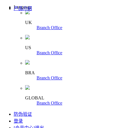
Language
产品介绍
UK
Branch Office
US
Branch Office
BRA
Branch Office
GLOBAL
Branch Office
防伪验证
登录
[会员中心]
退出