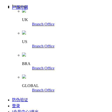
Language
产品介绍
UK
Branch Office
US
Branch Office
BRA
Branch Office
GLOBAL
Branch Office
防伪验证
登录
[会员中心]
退出