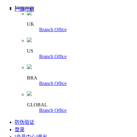
Language
产品介绍
UK
Branch Office
US
Branch Office
BRA
Branch Office
GLOBAL
Branch Office
防伪验证
登录
[会员中心]
退出