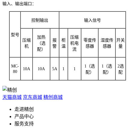
输入、输出端口：
控制输出
输入信号
型号
加热
压缩
压缩
报
柜
零度传
湿度传
开关
（选
机电
机
警
温
感器
感器
量
配）
流
MC-
1（选
1（选
2选
10A
10A
5A
1
1
80
配）
配）
配
天猫商城
京东商城
精创商城
走进精创
产品中心
服务支持