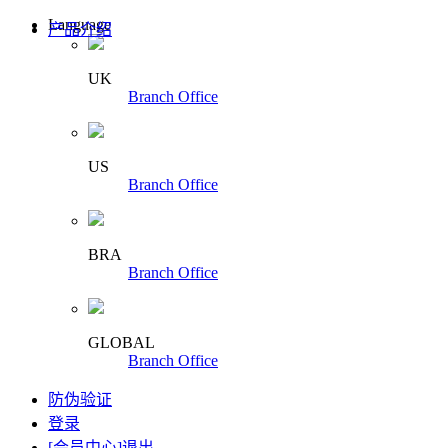
Language
产品介绍
UK
Branch Office
US
Branch Office
BRA
Branch Office
GLOBAL
Branch Office
防伪验证
登录
[会员中心]
退出